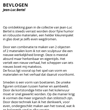
BEVLOGEN
Jean-Luc Bertel
Op ontdekking gaan in de collectie van Jean-Luc
Bertel is steeds verrast worden door fijne humor
en robuuste materialen, een helder kleurenpalet
in glas doet je zelfs even wegdromen.
Door een combinatie te maken van 2 objecten
of 2 materialen kom ik tot een sculptuur die een
nieuwe werkelijkheid brengt. Deze is meestal
absurd maar herkenbaar en eigentijds. Het
vertelt een nieuw verhaal, het scheppen van iets
nieuws boeit mij mateloos.
De focus ligt vooral op het spel van vorm en
materialen en het verhaal dat daaruit voortkomt.
Smeden is een vorm van boetseren. De unieke
figuren ontstaan tussen hamer en aambeeld.
Door de kortstondige hitte van het kolenvuur
moet er snel gewerkt worden. Op die manier krijg
ik vormen die meer organisch dan stilistisch zijn.
Door deze techniek kan ik het denkwerk, voor
even, ondergeschikt maken aan het toeval, wat ik
zo belangrijk vind in elke creatie.