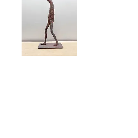
bevlogen
van het leven
#vurigheid
Jean-Luc Bertel
BIO