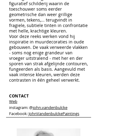
figuratief schilderij waarin de
toeschouwer soms eerder
geometrische dan weer grillige
vormen, tekens,... terugvindt in
fragiele, subtiele tinten in confrontatie
met helle, krachtige kleuren.
Voor deze reeks werken vond hij
inspiratie in muurdecoraties in oude
gebouwen. De vaak verweerde vlakken
- soms nog enige grandeur van
vroeger uitstralend - met her en der
sporen van strak afgelijnde contouren,
fungeerden als basis. Aangevuld met
vaak intense kleuren, werden deze
contrasten in één geheel verwerkt.
CONTACT
Web
instagram: @
john.vandenbulcke
Facebook:
JohnVandenbulckePaintings