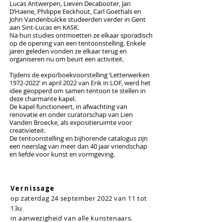
Lucas Antwerpen, Lieven Decabooter, Jan
D’Haene, Philippe Eeckhout, Carl Goethals en
John Vandenbulcke studeerden verder in Gent
aan Sint-Lucas en KASK.
Na hun studies ontmoetten ze elkaar sporadisch
op de opening van een tentoonstelling. Enkele
jaren geleden vonden ze elkaar terug en
organiseren nu om beurt een activiteit.
Tijdens de expo/boekvoorstelling ‘Letterwerken
1972-2022
’ in april 2022 van Erik in LOF, werd het
idee geopperd om samen tentoon te stellen in
deze charmante kapel.
De kapel functioneert, in afwachting van
renovatie en onder curatorschap van Lien
Vanden Broecke, als expositieruimte voor
creativieteit.
De tentoonstelling en bijhorende catalogus zijn
een neerslag van meer dan 40 jaar vriendschap
en liefde voor kunst en vormgeving.
Vernissage
op zaterdag 24 september 2022 van 11 tot
13u
in aanwezigheid van alle kunstenaars.