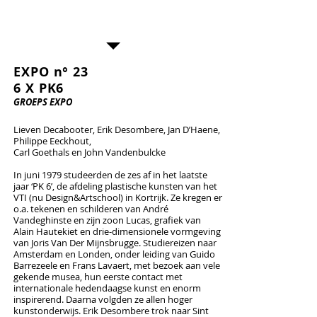
groeps expo · 6x6PK
EXPO n° 23
6 X PK6
GROEPS EXPO
Lieven Decabooter, Erik Desombere, Jan D’Haene,
Philippe Eeckhout,
Carl Goethals en John Vandenbulcke
In juni 1979 studeerden de zes af in het laatste
jaar ‘PK 6’, de afdeling plastische kunsten van het
VTI (nu Design&Artschool) in Kortrijk. Ze kregen er
o.a. tekenen en schilderen van André
Vandeghinste en zijn zoon Lucas, grafiek van
Alain Hautekiet en drie-dimensionele vormgeving
van Joris Van Der Mijnsbrugge. Studiereizen naar
Amsterdam en Londen, onder leiding van Guido
Barrezeele en Frans Lavaert, met bezoek aan vele
gekende musea, hun eerste contact met
internationale hedendaagse kunst en enorm
inspirerend. Daarna volgden ze allen hoger
kunstonderwijs. Erik Desombere trok naar Sint