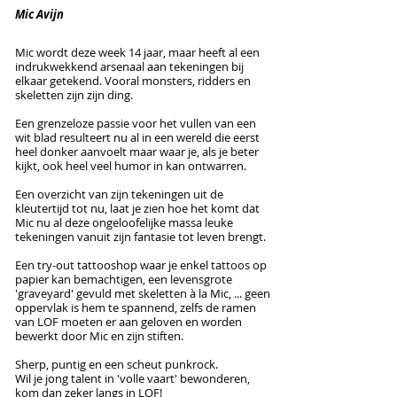
Mic Avijn
Mic wordt deze week 14 jaar, maar heeft al een
indrukwekkend arsenaal aan tekeningen bij
elkaar getekend. Vooral monsters, ridders en
skeletten zijn zijn ding.
Een grenzeloze passie voor het vullen van een
wit blad resulteert nu al in een wereld die eerst
heel donker aanvoelt maar waar je, als je beter
kijkt, ook heel veel humor in kan ontwarren.
Een overzicht van zijn tekeningen uit de
kleutertijd tot nu, laat je zien hoe het komt dat
Mic nu al deze ongeloofelijke massa leuke
tekeningen vanuit zijn fantasie tot leven brengt.
Een try-out tattooshop waar je enkel tattoos op
papier kan bemachtigen, een levensgrote
'graveyard' gevuld met skeletten à la Mic, ... geen
oppervlak is hem te spannend, zelfs de ramen
van LOF moeten er aan geloven en worden
bewerkt door Mic en zijn stiften.
Sherp, puntig en een scheut punkrock.
Wil je jong talent in 'volle vaart' bewonderen,
kom dan zeker langs in LOF!